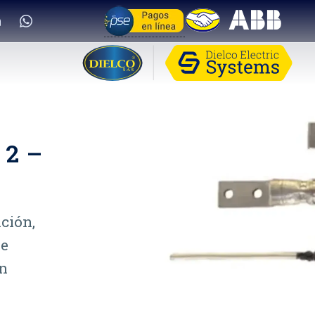
 2 –
ción,
de
on