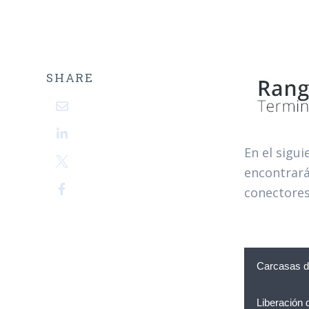
SHARE
En el sigu
encontrará
conectores,
Carcasas de
Liberación 