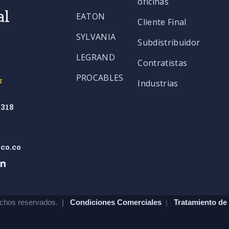
oficinas
al
EATON
Cliente Final
SYLVANIA
Subdistribuidor
LEGRAND
Contratistas
PROCABLES
r
Industrias
318
co.co
chos reservados. |
Condiciones Comerciales
|
Tratamiento de 