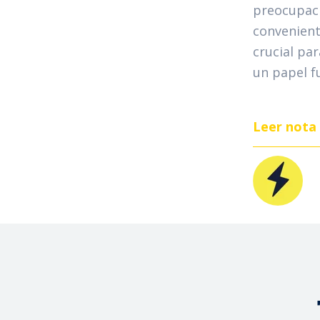
preocupaci
conveniente
crucial pa
un papel f
Leer nota