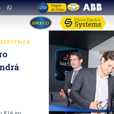
 ELÉCTRICA
ro
endrá
A
n KIA en