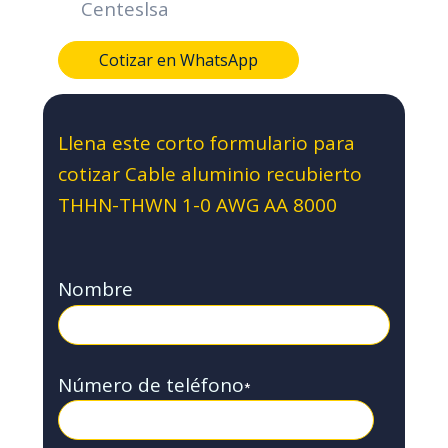
Centeslsa
Cotizar en WhatsApp
Llena este corto formulario para
cotizar Cable aluminio recubierto
THHN-THWN 1-0 AWG AA 8000
Nombre
Número de teléfono
*