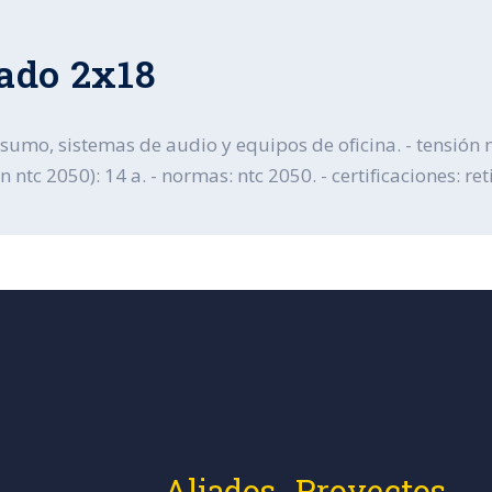
ado 2x18
nsumo, sistemas de audio y equipos de oficina. - tensión 
tc 2050): 14 a. - normas: ntc 2050. - certificaciones: reti
Aliados
Proyectos