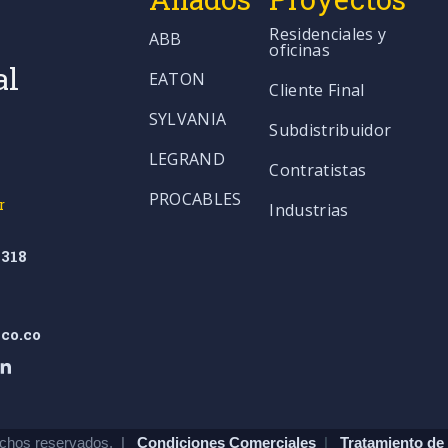
Residenciales y
ABB
oficinas
al
EATON
Cliente Final
SYLVANIA
Subdistribuidor
LEGRAND
Contratistas
PROCABLES
r
Industrias
318
co.co
chos reservados. |
Condiciones Comerciales
|
Tratamiento de 