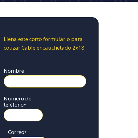
Llena este corto formulario para
cotizar Cable encauchetado 2x18
Nombre
Número de
teléfono
*
Correo
*