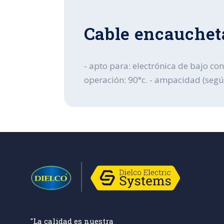
Cable encauchet
- apto para: electrónica de bajo co
operación: 90°c. - ampacidad (según n
"La calidad es nuestra