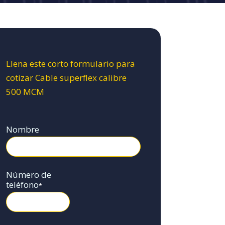
Llena este corto formulario para
cotizar Cable superflex calibre
500 MCM
Nombre
Número de
teléfono
*