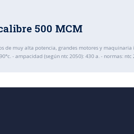
 calibre 500 MCM
s de muy alta potencia, grandes motores y maquinaria ind
0°c. - ampacidad (según ntc 2050): 430 a. - normas: ntc 205