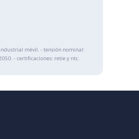
ustrial mévil. - tensión nominal:
0. - certificaciones: retie y ntc.