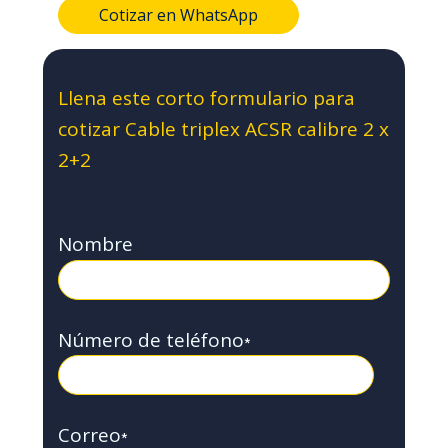
Cotizar en WhatsApp
Llena este corto formulario para
cotizar Cable triplex ACSR calibre 2 x
2+2
Nombre
Número de teléfono
*
Correo
*