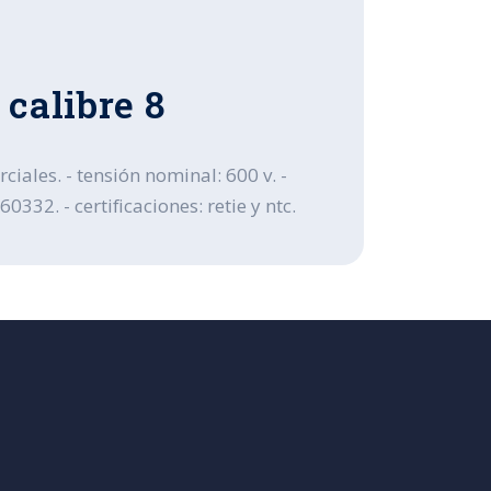
calibre 8
ciales. - tensión nominal: 600 v. -
332. - certificaciones: retie y ntc.