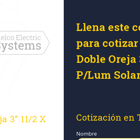
Llena este c
para cotiza
Doble Oreja 
P/Lum Sola
Cotización en
a 3" 11/2 X
Nombre