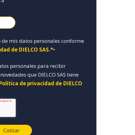
ra
o de mis datos personales conforme
cidad de DIELCO SAS.*
*
atos personales para recibir
y novedades que DIELCO SAS tiene
Política de privacidad de DIELCO