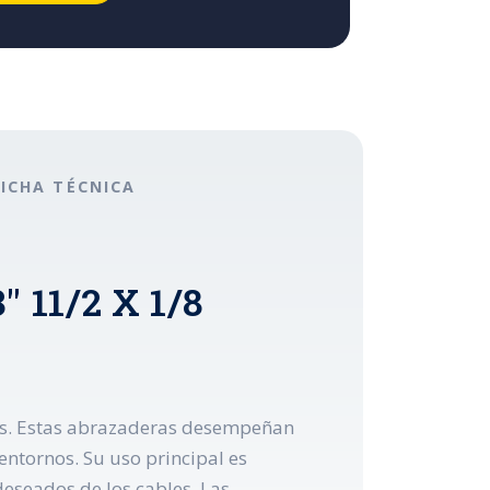
FICHA TÉCNICA
" 11/2 X 1/8
icos. Estas abrazaderas desempeñan
 entornos. Su uso principal es
eseados de los cables. Las