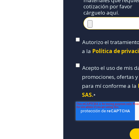
materiales que requie
cotización por favor
cárguelo aquí.
Autorizo el tratamient
a la
Política de priva
Acepto el uso de mis d
promociones, ofertas 
para mí conforme a la
SAS.
*