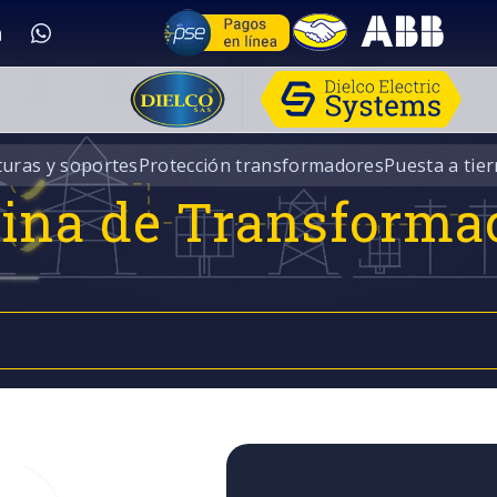
turas y soportes
Protección transformadores
Puesta a tier
rina de Transforma