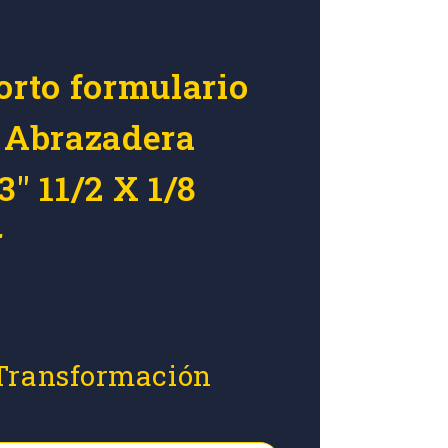
orto formulario
r Abrazadera
3" 11/2 X 1/8
r
 Transformación