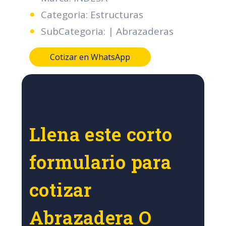
Categoria: Estructuras
SubCategoria: | Abrazaderas
Cotizar en WhatsApp
Llena este corto
formulario para
cotizar
Abrazadera O