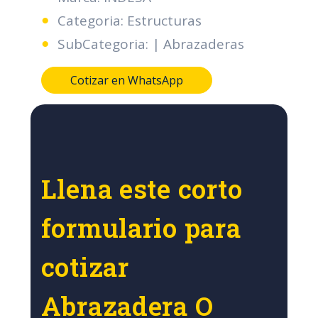
Categoria: Estructuras
SubCategoria: | Abrazaderas
Cotizar en WhatsApp
Llena este corto
formulario para
cotizar
Abrazadera O