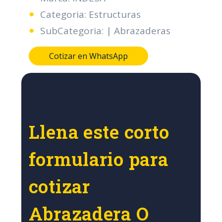
Categoria: Estructuras
SubCategoria: | Abrazaderas
Cotizar en WhatsApp
Llena este corto
formulario para
cotizar
Abrazadera O