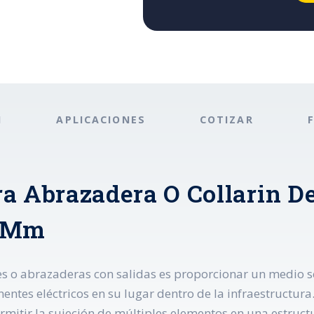
N
APLICACIONES
COTIZAR
a Abrazadera O Collarin De
0 Mm
nes o abrazaderas con salidas es proporcionar un medio seg
ntes eléctricos en su lugar dentro de la infraestructura
mitir la sujeción de múltiples elementos en una estructu