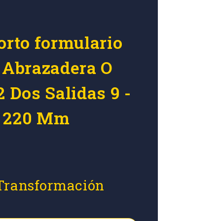
orto formulario
r Abrazadera O
2 Dos Salidas 9 -
s 220 Mm
 Transformación