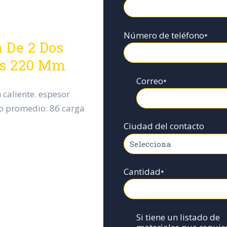
Número de teléfono
*
 De 2 Dos
das 220 Mm
Correo
*
 caliente. espesor
o promedio: 86 carga
Ciudad del contacto
Cantidad
*
Si tiene un listado de