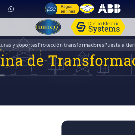
turas y soportes
Protección transformadores
Puesta a tier
rina de Transforma