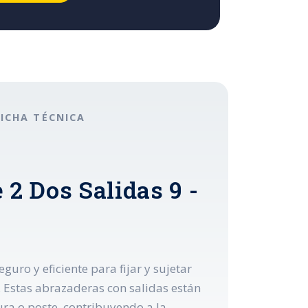
FICHA TÉCNICA
 2 Dos Salidas 9 -
uro y eficiente para fijar y sujetar
. Estas abrazaderas con salidas están
ra o poste, contribuyendo a la