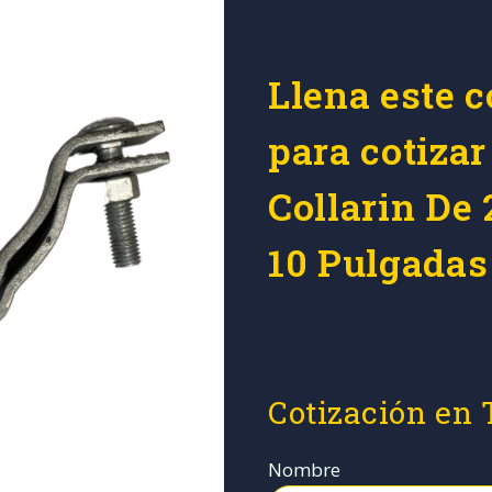
Llena este c
para cotiza
Collarin De 
10 Pulgada
Cotización en
Nombre