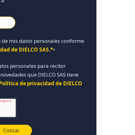
ra
o de mis datos personales conforme
cidad de DIELCO SAS.*
*
atos personales para recibir
y novedades que DIELCO SAS tiene
Política de privacidad de DIELCO