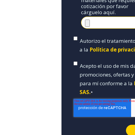
materiales que requie
cotización por favor
cárguelo aquí.
Autorizo el tratamient
a la
Política de priva
Acepto el uso de mis d
promociones, ofertas 
para mí conforme a la
SAS.
*