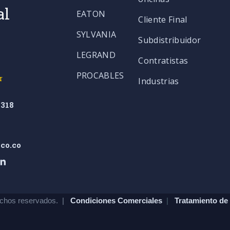
al
EATON
Cliente Final
SYLVANIA
Subdistribuidor
LEGRAND
Contratistas
PROCABLES
r
Industrias
318
co.co
chos reservados. |
Condiciones Comerciales
|
Tratamiento de 