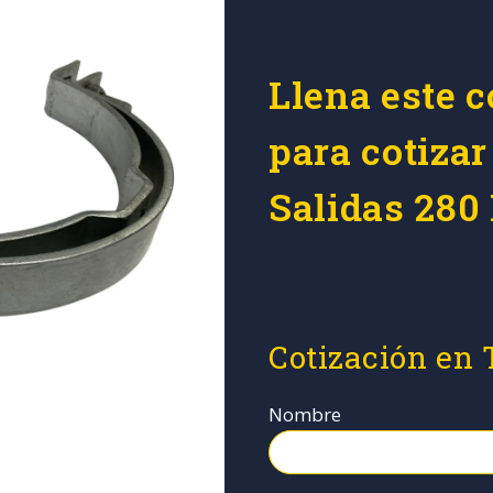
Llena este c
para cotizar
Salidas 28
Cotización en
Nombre