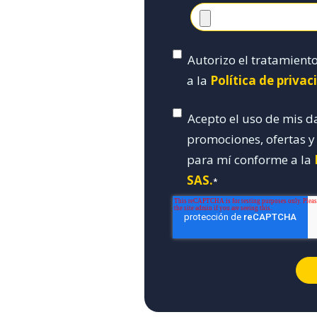
Autorizo el tratamient
a la
Política de priva
Acepto el uso de mis d
promociones, ofertas 
para mí conforme a la
SAS.
*