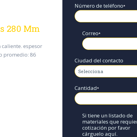
Número de teléfono
*
das 280 Mm
Correo
*
 caliente. espesor
o promedio: 86
Ciudad del contacto
Cantidad
*
Si tiene un listado de
materiales que requie
cotización por favor
cárguelo aquí.