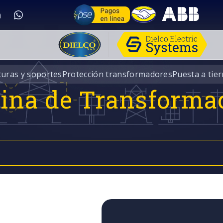
turas y soportes
Protección transformadores
Puesta a tier
rina de Transforma