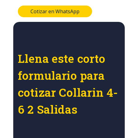
Cotizar en WhatsApp
Llena este corto
formulario para
cotizar Collarin 4-
6 2 Salidas