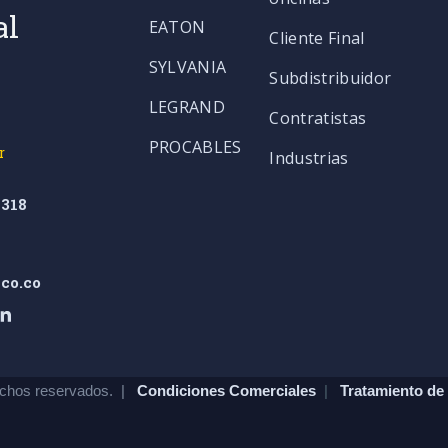
al
EATON
Cliente Final
SYLVANIA
Subdistribuidor
LEGRAND
Contratistas
PROCABLES
r
Industrias
318
co.co
chos reservados. |
Condiciones Comerciales
|
Tratamiento de 