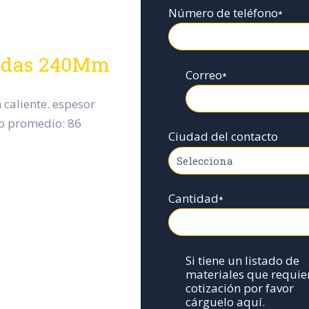
Número de teléfono
*
alidas 240Mm
Correo
*
 caliente. espesor
o promedio: 86
Ciudad del contacto
Cantidad
*
Si tiene un listado de
materiales que requie
cotización por favor
cárguelo aquí.