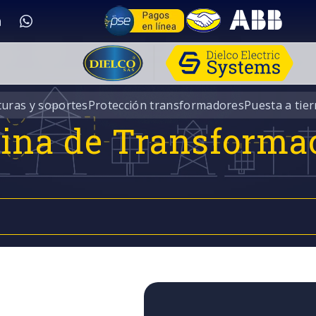
turas y soportes
Protección transformadores
Puesta a tier
rina de Transforma