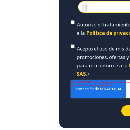
Autorizo el tratamient
a la
Política de priva
Acepto el uso de mis d
promociones, ofertas 
para mí conforme a la
SAS.
*