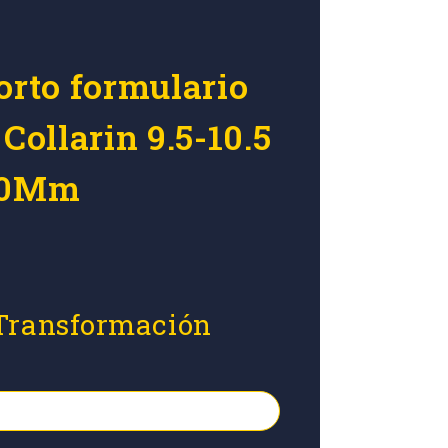
orto formulario
 Collarin 9.5-10.5
240Mm
 Transformación