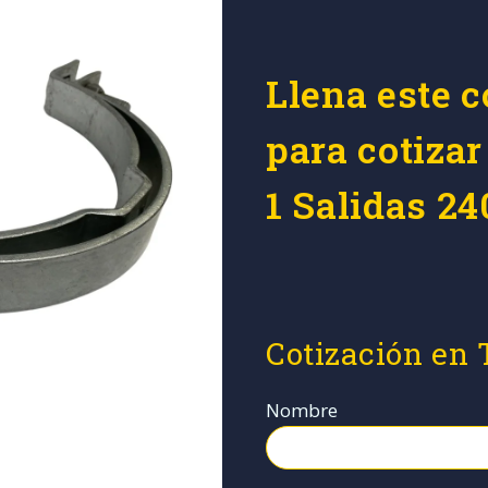
Llena este c
para cotizar
1 Salidas 
Cotización en
Nombre