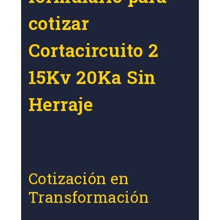
cotizar
Cortacircuito 2
15Kv 20Ka Sin
Herraje
Cotización en
Transformación