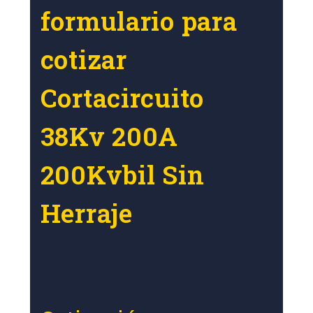
formulario para
cotizar
Cortacircuito
38Kv 200A
200Kvbil Sin
Herraje