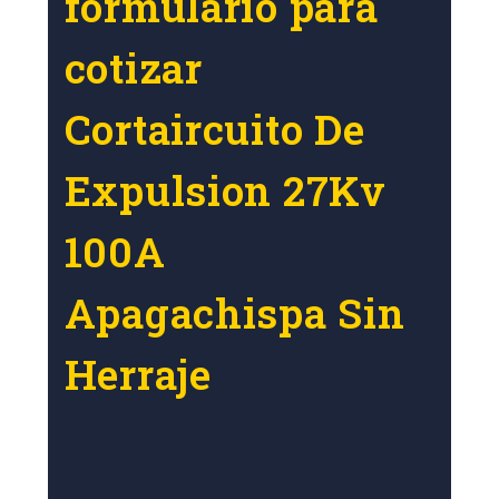
formulario para
cotizar
Cortaircuito De
Expulsion 27Kv
100A
Apagachispa Sin
Herraje