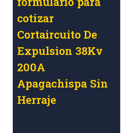
formulario para
cotizar
Cortaircuito De
Expulsion 38Kv
200A
Apagachispa Sin
Herraje