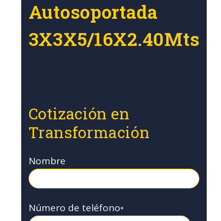
Autosoportada
3X3X5/16X2.40Mts
Cotización en
Transformación
Nombre
Número de teléfono
*