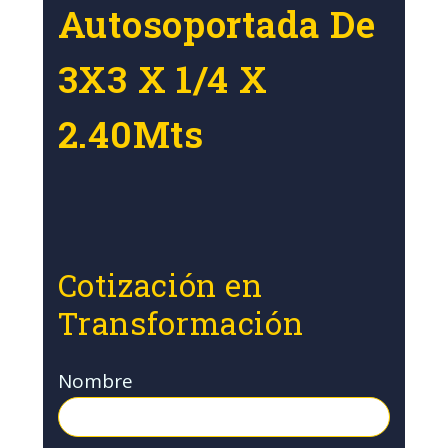
Autosoportada De
3X3 X 1/4 X
2.40Mts
Cotización en
Transformación
Nombre