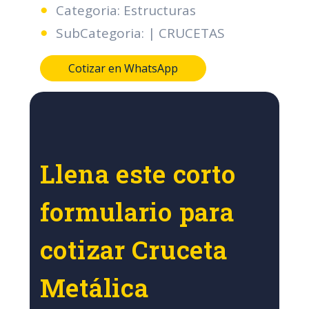
Categoria: Estructuras
SubCategoria: | CRUCETAS
Cotizar en WhatsApp
Llena este corto
formulario para
cotizar Cruceta
Metálica