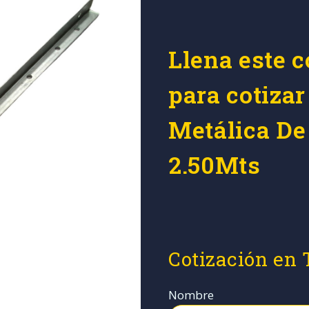
Llena este c
para cotizar
Metálica De 
2.50Mts
Cotización en
Nombre