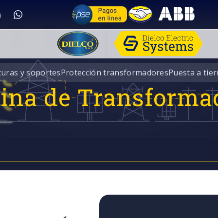
turas y soportes
Protección transformadores
Puesta a tier
rina de Transforma