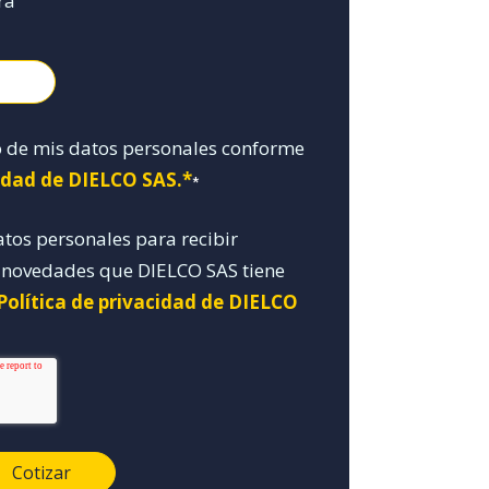
ra
o de mis datos personales conforme
cidad de DIELCO SAS.*
*
atos personales para recibir
y novedades que DIELCO SAS tiene
Política de privacidad de DIELCO