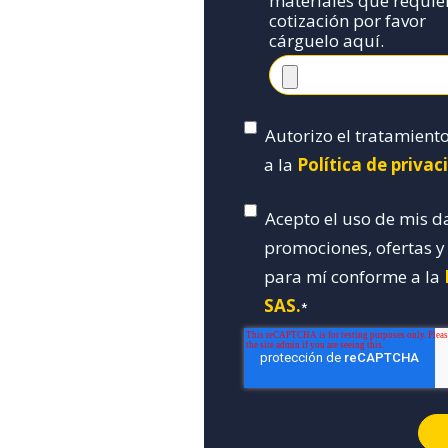
materiales que requie
cotización por favor
cárguelo aquí.
Autorizo el tratamient
a la
Política de priva
Acepto el uso de mis d
promociones, ofertas 
para mí conforme a la
SAS.
*