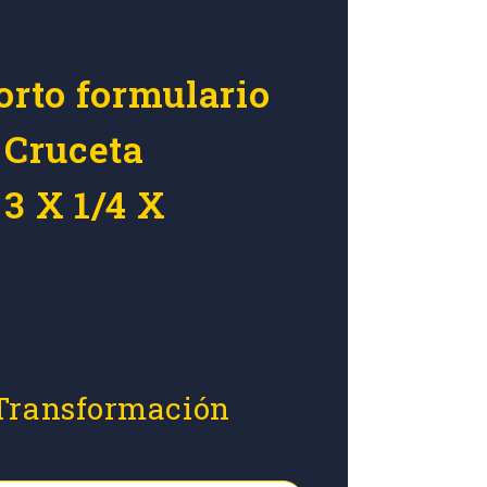
orto formulario
 Cruceta
3 X 1/4 X
 Transformación