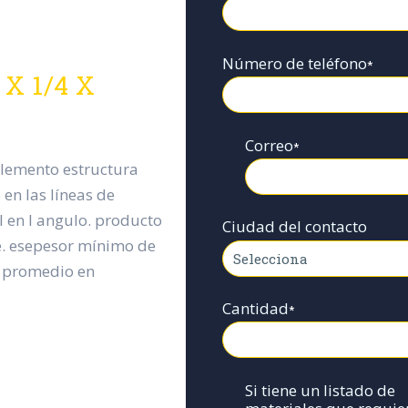
Número de teléfono
*
 X 1/4 X
Correo
*
elemento estructura
 en las líneas de
il en l angulo. producto
Ciudad del contacto
e. esepesor mínimo de
r promedio en
Cantidad
*
Si tiene un listado de