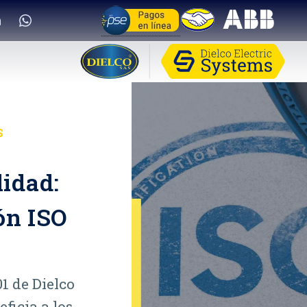
S
idad:
ón ISO
1 de Dielco
eficia a los