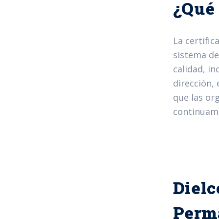
¿Qué 
La certific
sistema de 
calidad, in
dirección,
que las or
continuame
Dielc
Perm