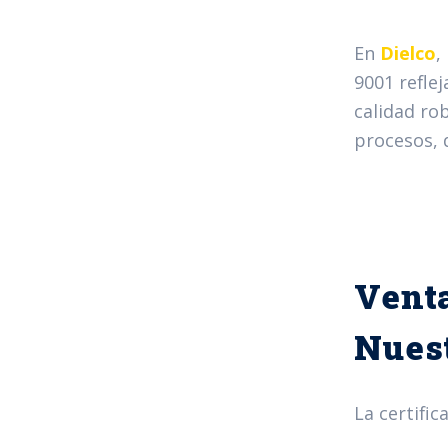
En
Dielco
,
9001 refle
calidad ro
procesos, d
Venta
Nuest
La certific