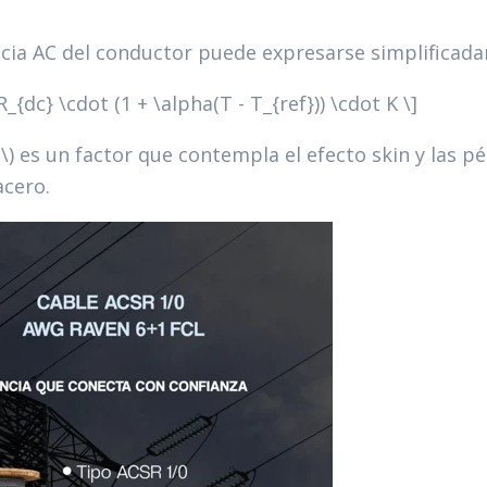
ncia AC del conductor puede expresarse simplifica
R_{dc} \cdot (1 + \alpha(T - T_{ref})) \cdot K \]
\) es un factor que contempla el efecto skin y las pé
acero.