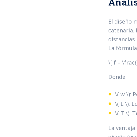
Anális
El diseño 
catenaria.
distancias
La fórmula 
\[ f = \fra
Donde:
\( w \):
\( L \): 
\( T \):
La ventaja
diseño (es