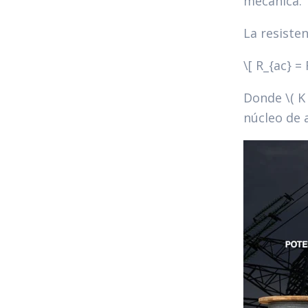
mecánica.
La resiste
\[ R_{ac} = 
Donde \( K 
núcleo de 