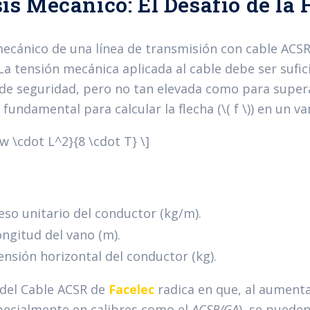
is Mecánico: El Desafío de la 
mecánico de una línea de transmisión con cable ACSR 
 La tensión me
cánica aplicada al cable debe ser sufi
 de seguridad, pero no tan elevada como para superar
fundamental para calcular la flecha (\( f \)) en un va
c{w \cdot L^2}{8 \cdot T} \]
 Peso unitario del conductor (kg/m).
Longitud del vano (m).
 Tensión horizontal del conductor (kg).
 del Cable ACSR de
Facelec
radica en que, al aumenta
pecialmente en calibres como el
ACSR/GA
), se puede