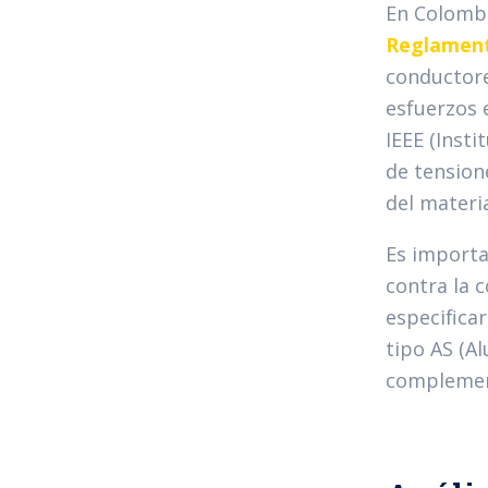
En Colombi
Reglamento
conductore
esfuerzos 
IEEE (Insti
de tension
del materia
Es importa
contra la 
especifica
tipo AS (A
complement