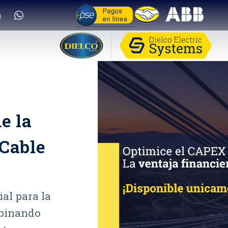
e la
 Cable
al para la
mbinando