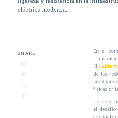
ligereza y resistencia en la infraestru
eléctrica moderna.
En el com
SHARE
transmisió
El
Cable A
de las red
amalgama d
físicas crí
Desde la pe
al desafío
conductor 