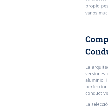
propio pes
vanos much
Compo
Cond
La arquite
versiones
aluminio 
perfeccio
conductivi
La selecci