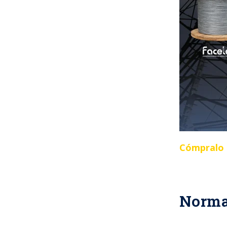
Cómpralo e
Normat