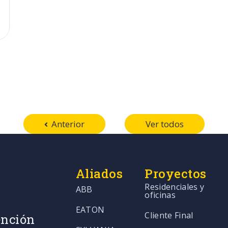
Anterior
Ver todos
Aliados
Proyectos
Residenciales y
ABB
oficinas
EATON
Cliente Final
ención