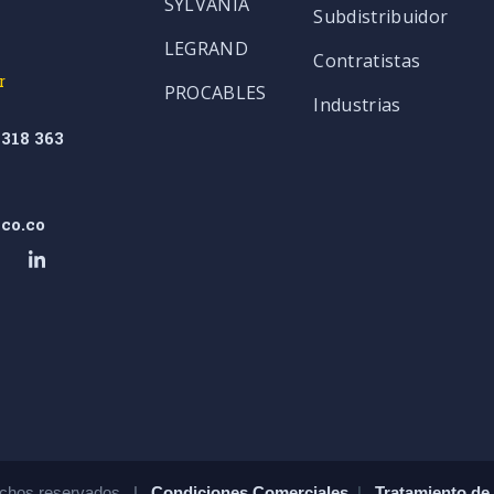
SYLVANIA
Subdistribuidor
LEGRAND
Contratistas
r
PROCABLES
Industrias
318 363
co.co
chos reservados. |
Condiciones Comerciales
|
Tratamiento de 