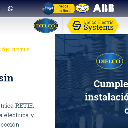
IÓN RETIE
sin
ctrica RETIE.
a eléctrica y
pección.