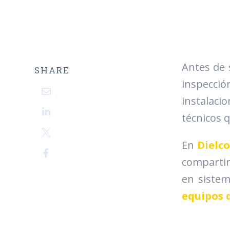
Antes de s
SHARE
inspecci
instalaci
técnicos 
En
Dielco
compartim
en siste
equipos d