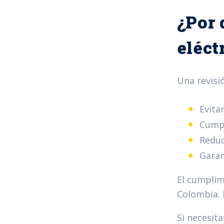
¿Por 
eléct
Una revisi
Evita
Cumpl
Reduc
Garan
El cumplim
Colombia. 
Si necesit