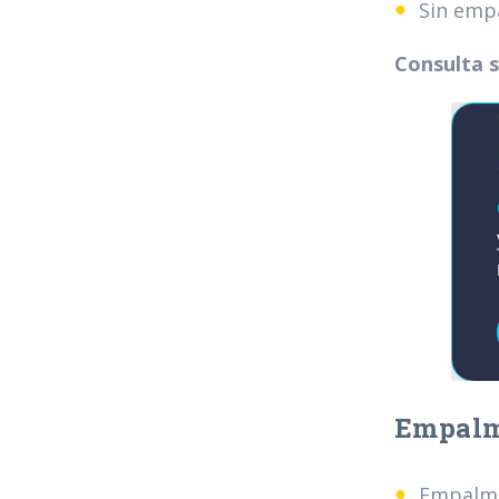
Sin emp
Consulta s
Empalm
Empalme