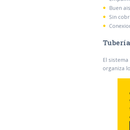
Buen ai
Sin cob
Conexion
Tubería
El sistema
organiza l