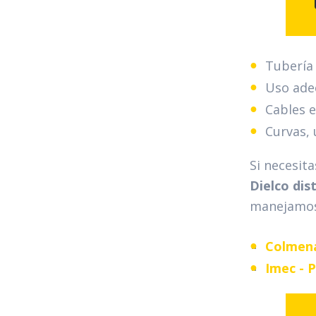
Tubería 
Uso ade
Cables e
Curvas, 
Si necesit
Dielco dis
manejamo
Colmen
Imec - 