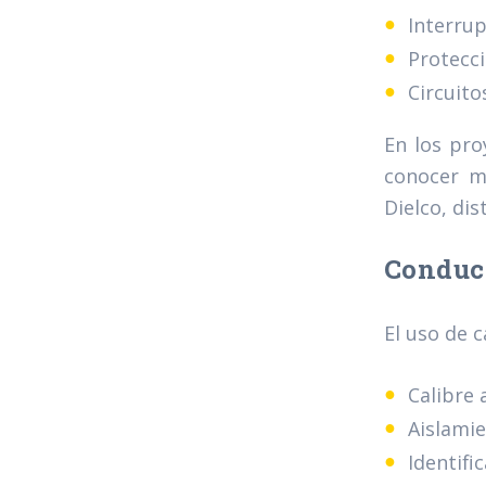
Interrup
Protecci
Circuito
En los pro
conocer m
Dielco, di
Conduct
El uso de 
Calibre 
Aislami
Identifi