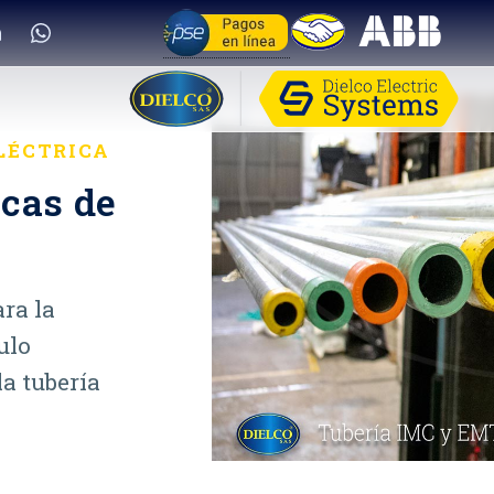
LÉCTRICA
icas de
ara la
ulo
la tubería