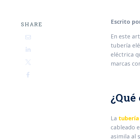
Escrito po
SHARE
En este ar
tubería el
eléctrica q
marcas com
¿Qué 
La
tubería
cableado el
asimila al 