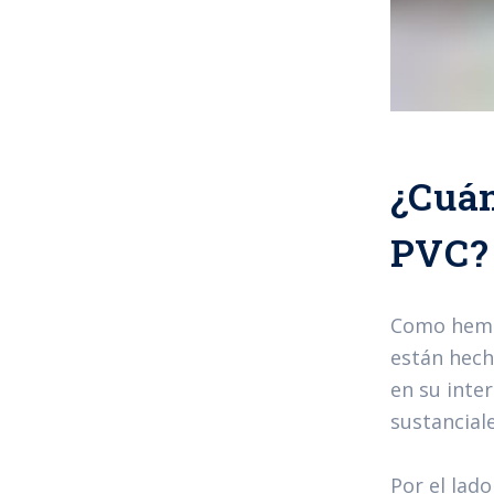
¿Cuán
PVC?
Como hemos
están hech
en su inte
sustancial
Por el lad