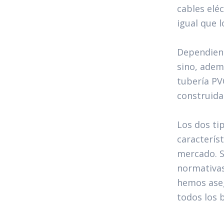
cables elé
igual que l
Dependiend
sino, adem
tubería PVC
construida 
Los dos ti
característ
mercado. S
normativas
hemos aseg
todos los b