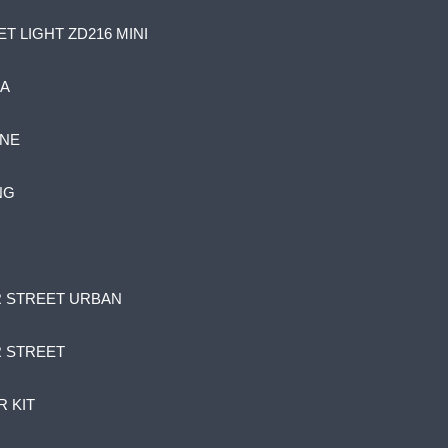
T LIGHT ZD216 MINI
RA
INE
NG
R STREET URBAN
R STREET
R KIT