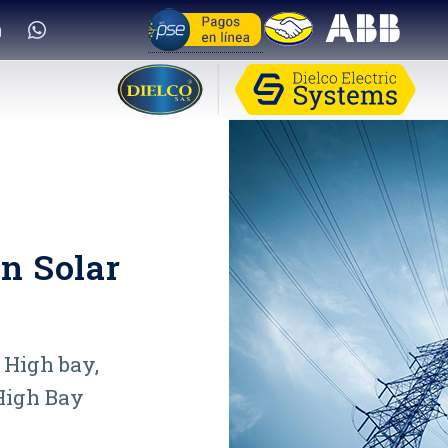
n Solar
 High bay,
High Bay