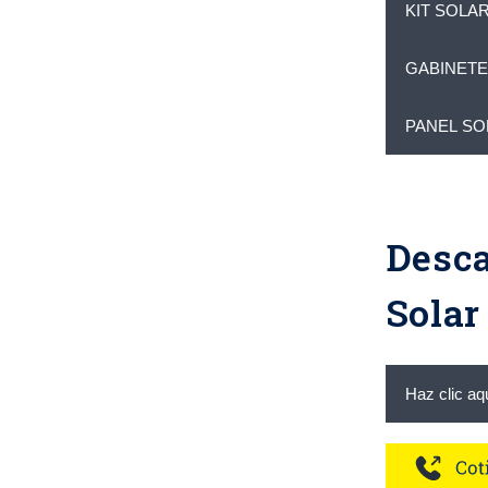
KIT SOLA
GABINETE
PANEL SO
Desca
Solar
Haz clic aq