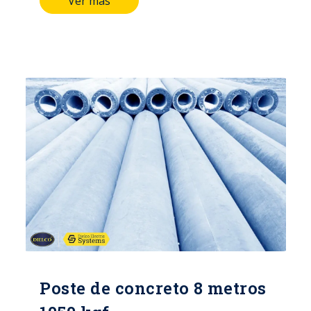
Ver más
LONGITUD DEL POSTE: 8 MTS
DIÁMETRO DE LA CIMA: 16 CMS
DIÁMETRO DE LA BASE: 28 CMS TIPO
DE ACERO ALAMBRE DE ESPIRAL:
CAL/12 PESO APROXIMADO: 505 Kg
NORMA: ICONTEC 1329
CERTIFICACIÓN: RETIE
Poste de concreto 8 metros