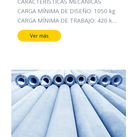
CARACTERÍSTICAS MECÁNICAS
CARGA MÍNIMA DE DISEÑO: 1050 kg
CARGA MÍNIMA DE TRABAJO: 420 kg
CARACTERÍSTICAS DIMENSIONALES
Ver más
LONGITUD DEL POSTE: 14 MTS
DIÁMETRO DE LA CIMA: 19 CMS
DIÁMETRO DE LA BASE: 40 CMS TIPO
DE ACERO ALAMBRE DE ESPIRAL:
CAL/12 PESO APROXIMADO: 1723 Kg
NORMA: ICONTEC 1329
CERTIFICACIÓN: RETIE