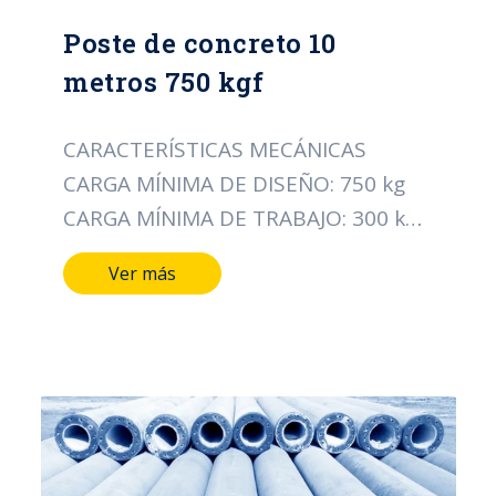
Poste de concreto 10
metros 750 kgf
CARACTERÍSTICAS MECÁNICAS
CARGA MÍNIMA DE DISEÑO: 750 kg
CARGA MÍNIMA DE TRABAJO: 300 kg
CARACTERÍSTICAS DIMENSIONALES
Ver más
LONGITUD DEL POSTE: 10 MTS
DIÁMETRO DE LA CIMA: 14 CMS
DIÁMETRO DE LA BASE: 29 CMS TIPO
DE ACERO ALAMBRE DE ESPIRAL:
CAL/12 PESO APROXIMADO: 850 Kg
NORMA: ICONTEC 1329
CERTIFICACIÓN: RETIE