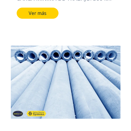
CARACTERÍSTICAS DIMENSIONALES
Ver más
LONGITUD DEL POSTE: 12 MTS
DIÁMETRO DE LA CIMA: 16 CMS
DIÁMETRO DE LA BASE: 34 CMS TIPO
DE ACERO ALAMBRE DE ESPIRAL:
CAL/12 PESO APROXIMADO: 1015 Kg
NORMA: ICONTEC 1329
CERTIFICACIÓN: RETIE