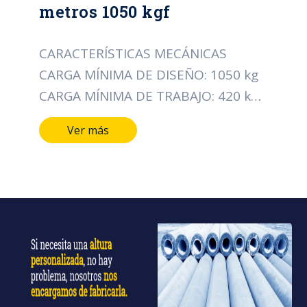
metros 1050 kgf
CARACTERÍSTICAS MECÁNICAS
CARGA MÍNIMA DE DISEÑO: 1050 kg
CARGA MÍNIMA DE TRABAJO: 420 kg
CARACTERÍSTICAS DIMENSIONALES
Ver más
LONGITUD DEL POSTE: 16 MTS
DIÁMETRO DE LA CIMA: 19 CMS
DIÁMETRO DE LA BASE: 43 CMS TIPO
DE ACERO ALAMBRE DE ESPIRAL:
CAL/12 PESO APROXIMADO: 2296 Kg
NORMA: ICONTEC 1329
CERTIFICACIÓN: RETIE