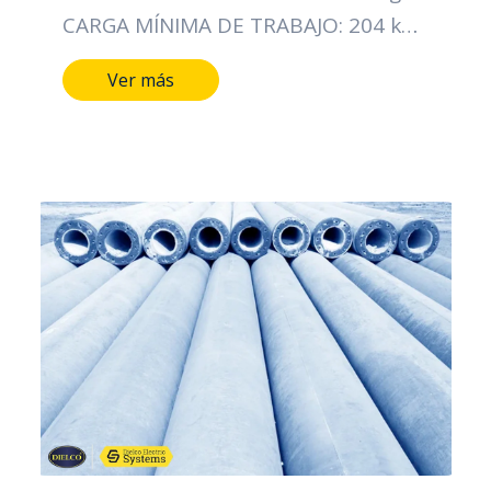
CARGA MÍNIMA DE TRABAJO: 204 kg
CARACTERÍSTICAS DIMENSIONALES
Ver más
LONGITUD DEL POSTE: 10 MTS
DIÁMETRO DE LA CIMA: 14 CMS
DIÁMETRO DE LA BASE: 29 CMS TIPO
DE ACERO ALAMBRE DE ESPIRAL:
CAL/12 PESO APROXIMADO: 690 Kg
NORMA: ICONTEC 1329
CERTIFICACIÓN: RETIE