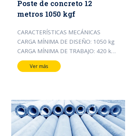
Poste de concreto 12
metros 1050 kgf
CARACTERÍSTICAS MECÁNICAS
CARGA MÍNIMA DE DISEÑO: 1050 kg
CARGA MÍNIMA DE TRABAJO: 420 kg
CARACTERÍSTICAS DIMENSIONALES
Ver más
LONGITUD DEL POSTE: 12 MTS
DIÁMETRO DE LA CIMA: 19 CMS
DIÁMETRO DE LA BASE: 37 CMS TIPO
DE ACERO ALAMBRE DE ESPIRAL:
CAL/12 PESO APROXIMADO: 1247 Kg
NORMA: ICONTEC 1329
CERTIFICACIÓN: RETIE