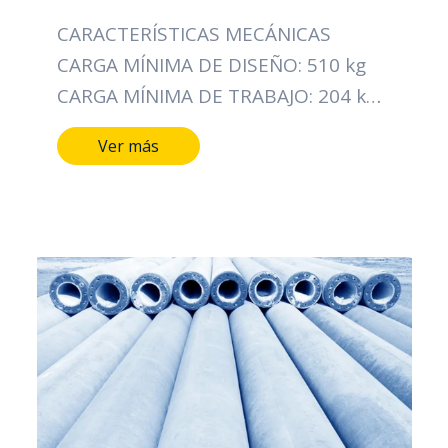
CARACTERÍSTICAS MECÁNICAS
CARGA MÍNIMA DE DISEÑO: 510 kg
CARGA MÍNIMA DE TRABAJO: 204 kg
CARACTERÍSTICAS DIMENSIONALES
Ver más
LONGITUD DEL POSTE: 11 MTS
DIÁMETRO DE LA CIMA: 14 CMS
DIÁMETRO DE LA BASE: 30,5 CMS
TIPO DE ACERO ALAMBRE DE
ESPIRAL: CAL/12 PESO APROXIMADO:
860 Kg NORMA: ICONTEC 1329
CERTIFICACIÓN: RETIE