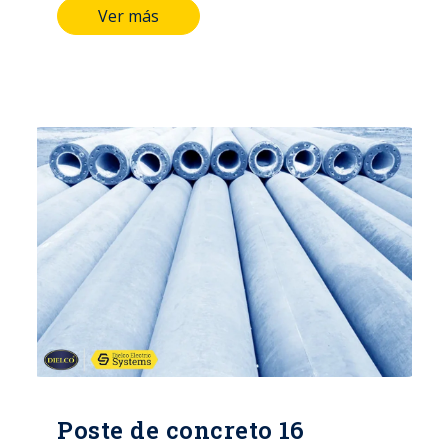
Ver más
LONGITUD DEL POSTE: 16 MTS
DIÁMETRO DE LA CIMA: 17 CMS
DIÁMETRO DE LA BASE: 41 CMS TIPO
DE ACERO ALAMBRE DE ESPIRAL:
CAL/12 PESO APROXIMADO: 2100 Kg
NORMA: ICONTEC 1329
CERTIFICACIÓN: RETIE
Poste de concreto 16