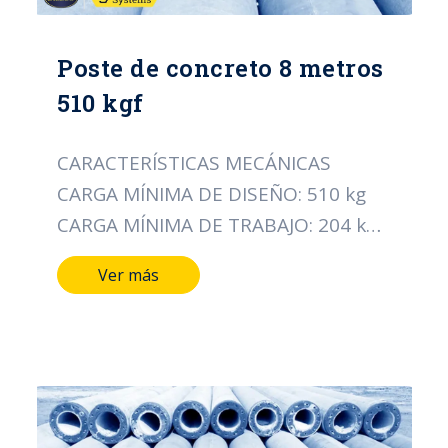
Poste de concreto 8 metros
510 kgf
CARACTERÍSTICAS MECÁNICAS
CARGA MÍNIMA DE DISEÑO: 510 kg
CARGA MÍNIMA DE TRABAJO: 204 kg
CARACTERÍSTICAS DIMENSIONALES
Ver más
LONGITUD DEL POSTE: 8 MTS
DIÁMETRO DE LA CIMA: 14 CMS
DIÁMETRO DE LA BASE: 26 CMS TIPO
DE ACERO ALAMBRE DE ESPIRAL:
CAL/12 PESO APROXIMADO: 463 Kg
NORMA: ICONTEC 1329