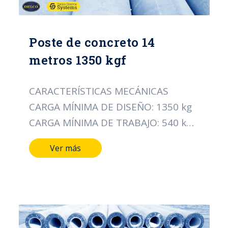
Poste de concreto 14
metros 1350 kgf
CARACTERÍSTICAS MECÁNICAS
CARGA MÍNIMA DE DISEÑO: 1350 kg
CARGA MÍNIMA DE TRABAJO: 540 kg
CARACTERÍSTICAS DIMENSIONALES
Ver más
LONGITUD DEL POSTE: 14 MTS
DIÁMETRO DE LA CIMA: 21 CMS
DIÁMETRO DE LA BASE: 42 CMS TIPO
DE ACERO ALAMBRE DE ESPIRAL:
CAL/12 PESO APROXIMADO: 1927 Kg