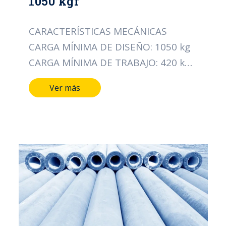
1050 kgf
CARACTERÍSTICAS MECÁNICAS
CARGA MÍNIMA DE DISEÑO: 1050 kg
CARGA MÍNIMA DE TRABAJO: 420 kg
CARACTERÍSTICAS DIMENSIONALES
Ver más
LONGITUD DEL POSTE: 8 MTS
DIÁMETRO DE LA CIMA: 19 CMS
DIÁMETRO DE LA BASE: 31 CMS TIPO
DE ACERO ALAMBRE DE ESPIRAL:
CAL/12 PESO APROXIMADO: 686 Kg
NORMA: ICONTEC 1329
CERTIFICACIÓN: RETIE