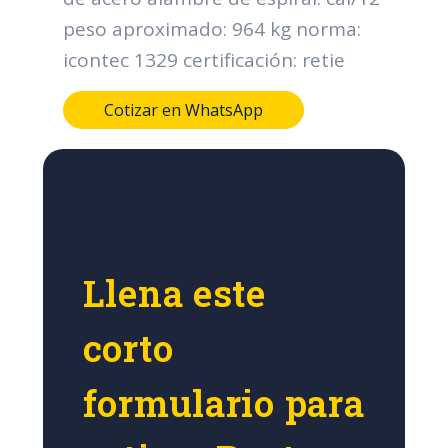
peso aproximado: 964 kg norma:
icontec 1329 certificación: retie
Cotizar en WhatsApp
Llena este
corto
formulario para