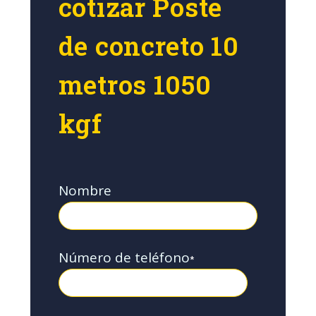
cotizar Poste
de concreto 10
metros 1050
kgf
Nombre
Número de teléfono
*