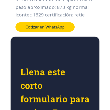
peso aproximado: 873 kg norma:
icontec 1329 certificación: retie
Cotizar en WhatsApp
Llena este
corto
formulario para