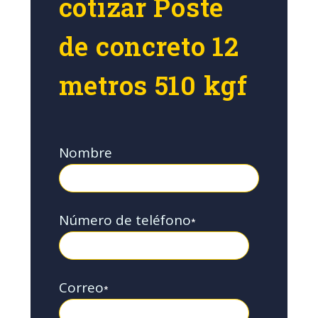
cotizar Poste
de concreto 12
metros 510 kgf
Nombre
Número de teléfono
*
Correo
*