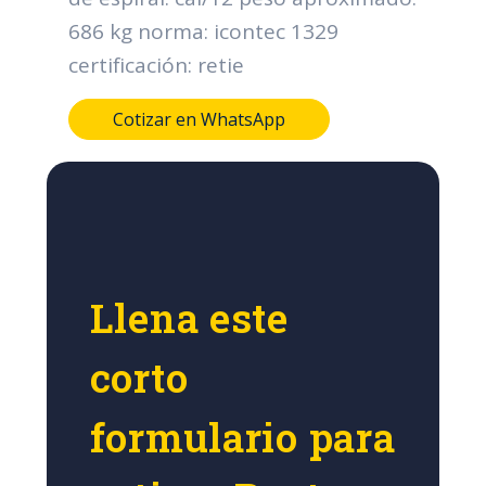
686 kg norma: icontec 1329
certificación: retie
Cotizar en WhatsApp
Llena este
corto
formulario para