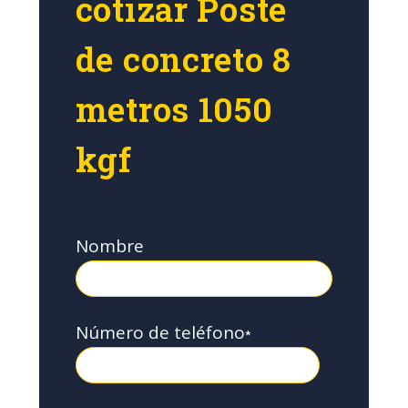
cotizar Poste
de concreto 8
metros 1050
kgf
Nombre
Número de teléfono
*