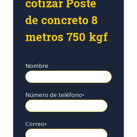
cotizar Poste
de concreto 8
metros 750 kgf
Nombre
Número de teléfono
*
Correo
*