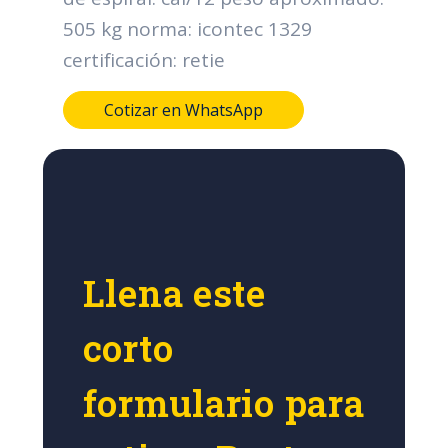
505 kg norma: icontec 1329
certificación: retie
Cotizar en WhatsApp
Llena este
corto
formulario para