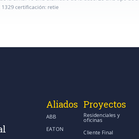
329 certificación: retie
Aliados
Proyectos
Residenciales y
ABB
oficinas
al
EATON
Cliente Final