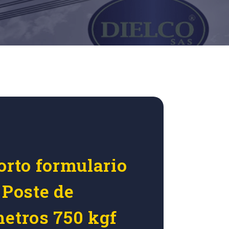
orto formulario
 Poste de
metros 750 kgf