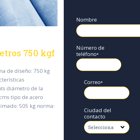
Nombre
Número de
etros 750 kgf
teléfono
*
ma de diseño: 750 kg
terísticas
Correo
*
ts diámetro de la
cms tipo de acero
ximado: 505 kg norma:
Ciudad del
contacto