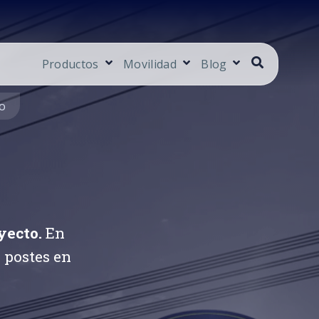
Productos
Movilidad
Blog
io
yecto.
En
 postes en