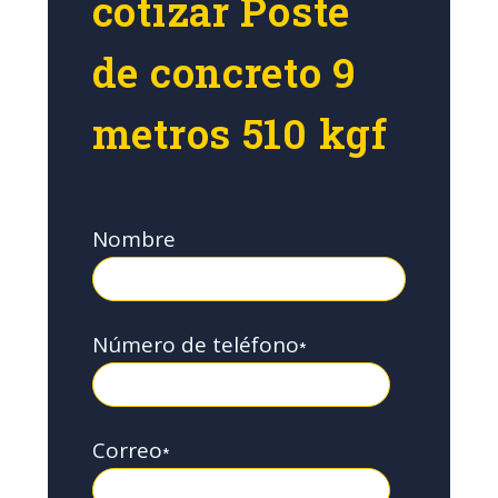
cotizar Poste
de concreto 9
metros 510 kgf
Nombre
Número de teléfono
*
Correo
*