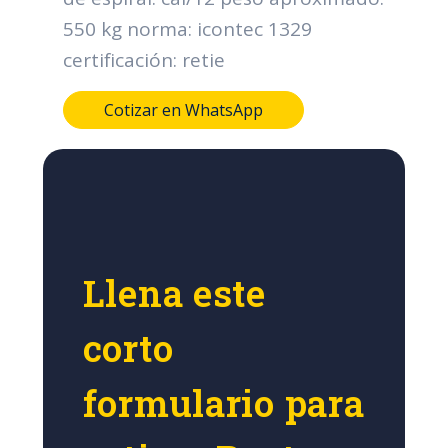
550 kg norma: icontec 1329
certificación: retie
Cotizar en WhatsApp
Llena este
corto
formulario para