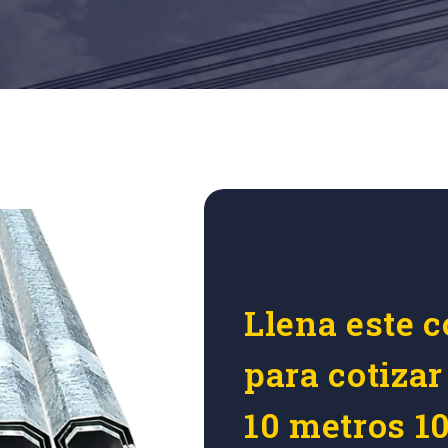
Llena este c
para cotizar
10 metros 1