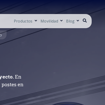
Productos
Movilidad
Blog
io
yecto.
En
 postes en