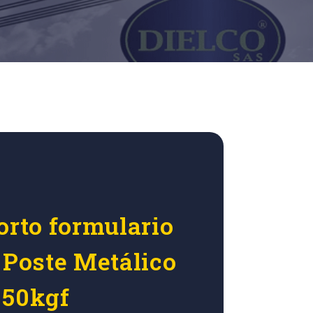
orto formulario
 Poste Metálico
050kgf