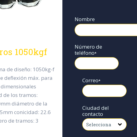
Nombre
Número de
ros 1050kgf
teléfono
*
ma de diseño: 1050kg-f
de deflexión máx. para
Correo
*
s dimensionales
 de los tramos:
mm diámetro de la
Ciudad del
55mm conicidad: 22.6
contacto
o de tramos: 3