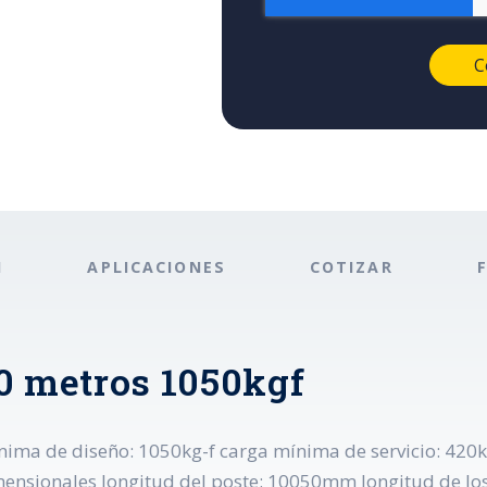
N
APLICACIONES
COTIZAR
10 metros 1050kgf
nima de diseño: 1050kg-f carga mínima de servicio: 420k
dimensionales longitud del poste: 10050mm longitud de 