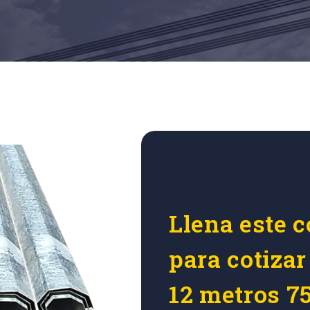
Llena este c
para cotizar
12 metros 7