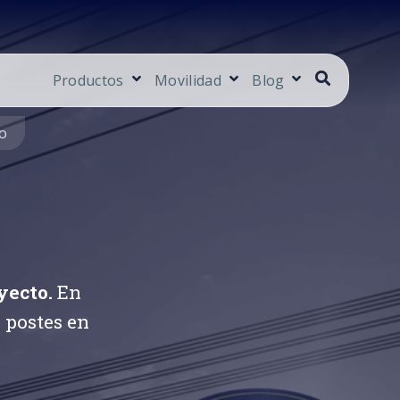
Productos
Movilidad
Blog
io
yecto.
En
 postes en