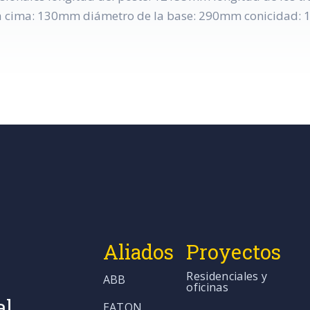
 cima: 130mm diámetro de la base: 290mm conicidad:
Aliados
Proyectos
Residenciales y
ABB
oficinas
al
EATON