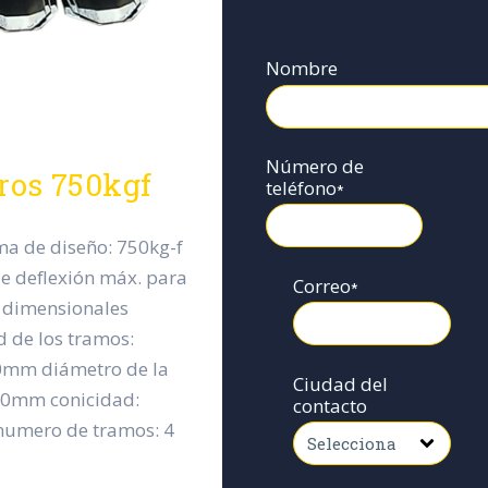
Nombre
Número de
ros 750kgf
teléfono
*
ma de diseño: 750kg-f
de deflexión máx. para
Correo
*
s dimensionales
 de los tramos:
mm diámetro de la
Ciudad del
90mm conicidad:
contacto
umero de tramos: 4