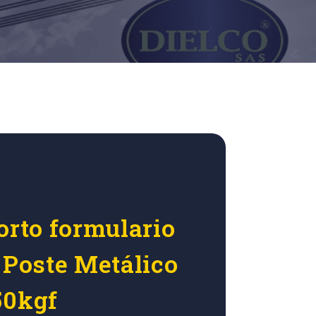
orto formulario
 Poste Metálico
50kgf