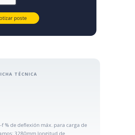
FICHA TÉCNICA
-f % de deflexión máx. para carga de
 tramos: 3280mm longitud de