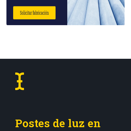
mm/m PESO APROXIMADO: 149Kg
NUMERO DE TRAMOS: 3
Postes de luz en