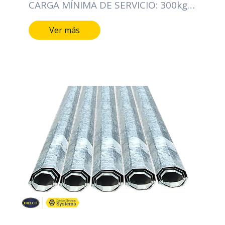
CARGA MÍNIMA DE SERVICIO: 300kg-f
% DE DEFLEXIÓN MÁX. PARA CARGA
Ver más
DE SERVICIO: 5.0% CARACTERÍSTICAS
DIMENSIONALES LONGITUD DEL
POSTE: 8070mm LONGITUD DE LOS
TRAMOS: 2890mm LONGITUD DE
EMBEBIDO: 1400mm DIÁMETRO DE
LA CIMA: 111mm DIÁMETRO DE LA
BASE: 276mm CONICIDAD: 20.4
mm/m PESO APROXIMADO: 121Kg
NUMERO DE TRAMOS: 3