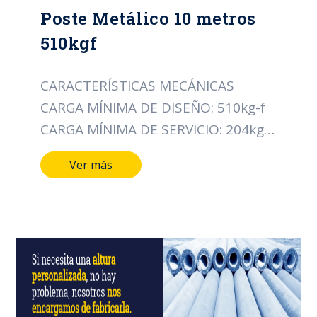
Poste Metálico 10 metros
510kgf
CARACTERÍSTICAS MECÁNICAS
CARGA MÍNIMA DE DISEÑO: 510kg-f
CARGA MÍNIMA DE SERVICIO: 204kg-f
% DE DEFLEXIÓN MÁX. PARA CARGA
Ver más
DE SERVICIO: 5.0% CARACTERÍSTICAS
DIMENSIONALES LONGITUD DEL
POSTE: 10075mm LONGITUD DE
LOS TRAMOS: 3560mm LONGITUD
DE EMBEBIDO: 1600mm DIÁMETRO
DE LA CIMA: 129mm DIÁMETRO DE
LA BASE: 260mm CONICIDAD: 13.0