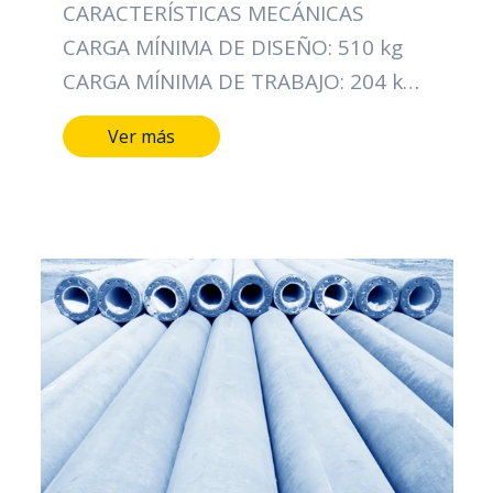
CARACTERÍSTICAS MECÁNICAS
CARGA MÍNIMA DE DISEÑO: 510 kg
CARGA MÍNIMA DE TRABAJO: 204 kg
CARACTERÍSTICAS DIMENSIONALES
Ver más
LONGITUD DEL POSTE: 8 MTS
DIÁMETRO DE LA CIMA: 14 CMS
DIÁMETRO DE LA BASE: 26 CMS TIPO
DE ACERO ALAMBRE DE ESPIRAL:
CAL/12 PESO APROXIMADO: 463 Kg
NORMA: ICONTEC 1329
CERTIFICACIÓN: RETIE