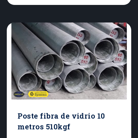
LONGITUD DE LOS TRAMOS:
4000mm / 4340mm DIÁMETRO DE
LA CIMA: 143mm DIÁMETRO DE LA
BASE: 264mm CONICIDAD:
15.2mm/m PESO APROXIMADO:
66Kg NUMERO DE TRAMOS: 2
Poste fibra de vidrio 10
metros 510kgf