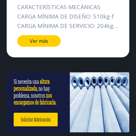
CARACTERÍSTICAS MECÁNICAS
CARGA MÍNIMA DE DISEÑO: 510kg-f
CARGA MÍNIMA DE SERVICIO: 204kg-f
CARACTERÍSTICAS DIMENSIONALES
Ver más
LONGITUD DEL POSTE: 10000mm
LONGITUD DE LOS TRAMOS:
5000mm / 5510mm DIÁMETRO DE
LA CIMA: 142mm DIÁMETRO DE LA
BASE: 305mm CONICIDAD:
20.0mm/m PESO APROXIMADO:
75Kg NUMERO DE TRAMOS: 2