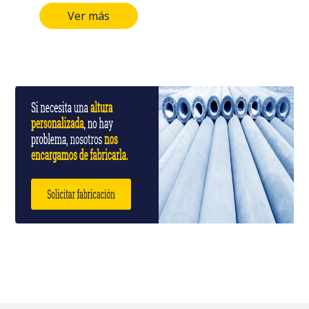
CARACTERÍSTICAS DIMENSIONALES
Ver más
LONGITUD DEL POSTE: 8 MTS
DIÁMETRO DE LA CIMA: 19 CMS
DIÁMETRO DE LA BASE: 31 CMS TIPO
DE ACERO ALAMBRE DE ESPIRAL:
CAL/12 PESO APROXIMADO: 686 Kg
NORMA: ICONTEC 1329
CERTIFICACIÓN: RETIE