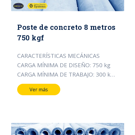
Poste de concreto 8 metros
750 kgf
CARACTERÍSTICAS MECÁNICAS
CARGA MÍNIMA DE DISEÑO: 750 kg
CARGA MÍNIMA DE TRABAJO: 300 kg
CARACTERÍSTICAS DIMENSIONALES
Ver más
LONGITUD DEL POSTE: 8 MTS
DIÁMETRO DE LA CIMA: 16 CMS
DIÁMETRO DE LA BASE: 28 CMS TIPO
DE ACERO ALAMBRE DE ESPIRAL:
CAL/12 PESO APROXIMADO: 505 Kg