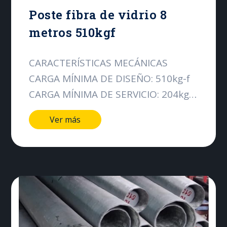
Poste fibra de vidrio 8
metros 510kgf
CARACTERÍSTICAS MECÁNICAS
CARGA MÍNIMA DE DISEÑO: 510kg-f
CARGA MÍNIMA DE SERVICIO: 204kg-f
CARACTERÍSTICAS DIMENSIONALES
Ver más
LONGITUD DEL POSTE: 8000mm
LONGITUD DE LOS TRAMOS:
4000mm / 4340mm DIÁMETRO DE
LA CIMA: 134mm DIÁMETRO DE LA
BASE: 267mm CONICIDAD:
20.0mm/m PESO APROXIMADO:
56Kg NUMERO DE TRAMOS: 2