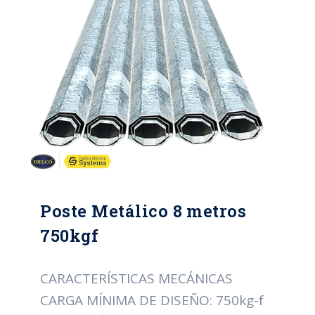
EMBEBIDO: 1400mm DIÁMETRO DE
LA CIMA: 120mm DIÁMETRO DE LA
BASE: 230mm CONICIDAD: 13.6
mm/m PESO APROXIMADO: 108Kg
NUMERO DE TRAMOS: 3
Poste Metálico 8 metros
750kgf
CARACTERÍSTICAS MECÁNICAS
CARGA MÍNIMA DE DISEÑO: 750kg-f