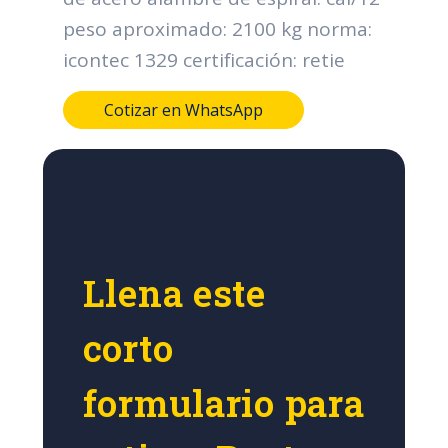
peso aproximado: 2100 kg norma:
icontec 1329 certificación: retie
Cotizar en WhatsApp
Llena este
corto
formulario para