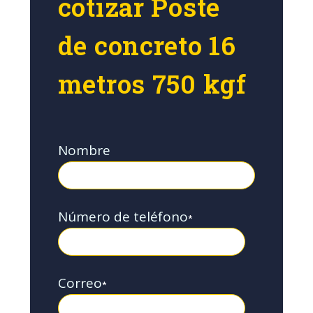
cotizar Poste
de concreto 16
metros 750 kgf
Nombre
Número de teléfono
*
Correo
*