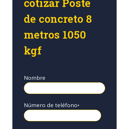
cotizar Poste
de concreto 8
metros 1050
kgf
Nombre
Número de teléfono
*