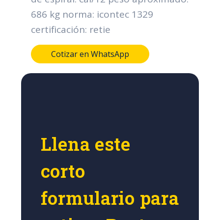
686 kg norma: icontec 1329
certificación: retie
Cotizar en WhatsApp
Llena este
corto
formulario para