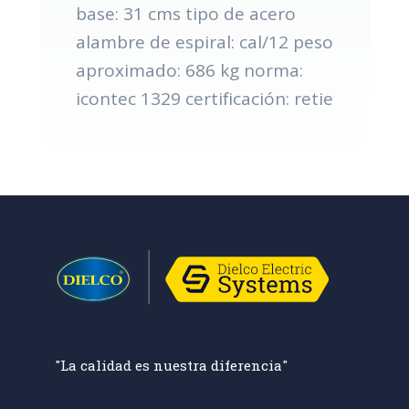
base: 31 cms tipo de acero
alambre de espiral: cal/12 peso
aproximado: 686 kg norma:
icontec 1329 certificación: retie
"La calidad es nuestra diferencia"