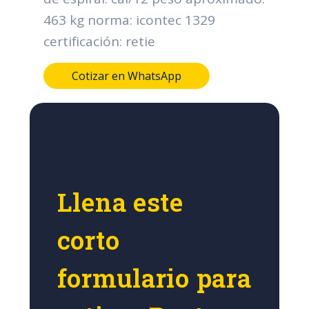
463 kg norma: icontec 1329
certificación: retie
Cotizar en WhatsApp
Llena este
corto
formulario para