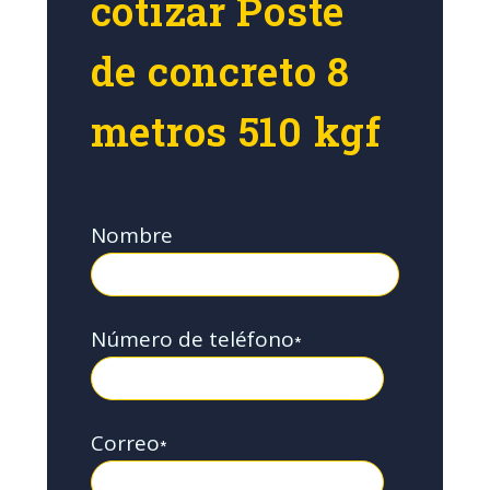
cotizar Poste
de concreto 8
metros 510 kgf
Nombre
Número de teléfono
*
Correo
*