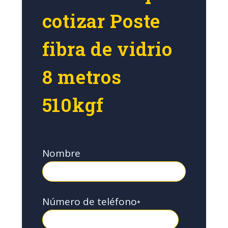
cotizar Poste
fibra de vidrio
8 metros
510kgf
Nombre
Número de teléfono
*