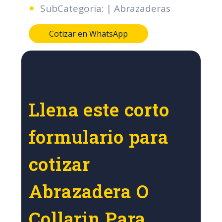
SubCategoria: | Abrazaderas
Cotizar en WhatsApp
Llena este corto
formulario para
cotizar
Abrazadera O
Collarin Para