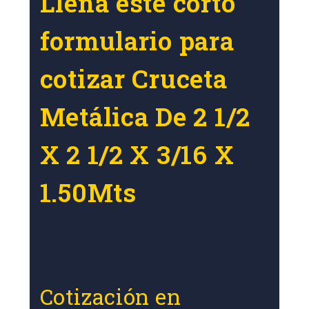
Llena este corto
formulario para
cotizar Cruceta
Metálica De 2 1/2
X 2 1/2 X 3/16 X
1.50Mts
Cotización en