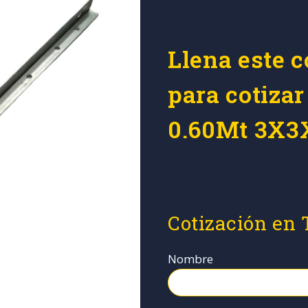
Llena este c
para cotizar
0.60Mt 3X3
Cotización en
Nombre