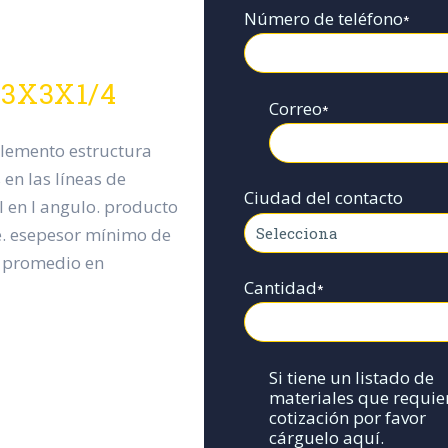
Número de teléfono
*
 3X3X1/4
Correo
*
elemento estructura
 en las líneas de
Ciudad del contacto
il en l angulo. producto
e. esepesor mínimo de
r promedio en
Cantidad
*
Si tiene un listado de
materiales que requie
cotización por favor
cárguelo aquí.