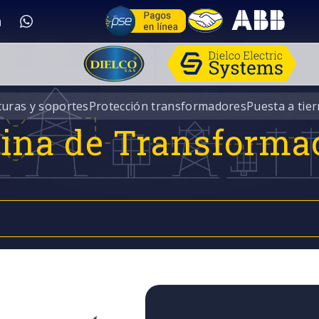
turas y soportes
Protección transformadores
Puesta a tier
rina de Transforma