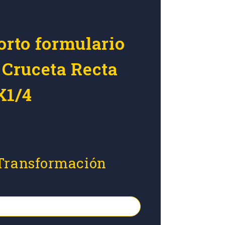
orto formulario
 Cruceta Recta
X1/4
 Transformación