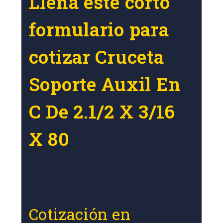
Llena este corto
formulario para
cotizar Cruceta
Soporte Auxil En
C De 2.1/2 X 3/16
X 80
Cotización en