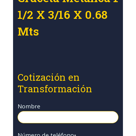
1/2 X 3/16 X 0.68
Mts
Cotización en
Transformación
Nombre
Número de teléfono
*