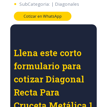
SubCategoria: | Diagonales
Cotizar en WhatsApp
Llena este corto
formulario para
cotizar Diagonal
Recta Para
Cruceta Metálica 1