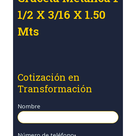
1/2 X 3/16 X 1.50
Mts
Cotización en
Transformación
Nombre
Número de teléfono
*