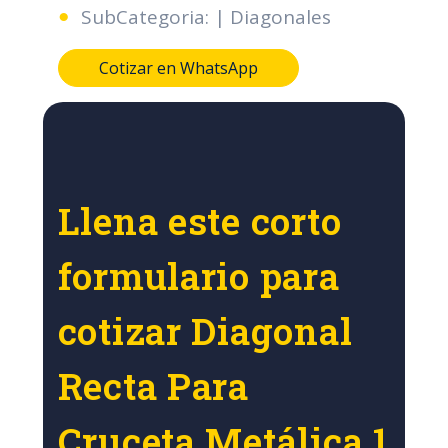
SubCategoria: | Diagonales
Cotizar en WhatsApp
Llena este corto
formulario para
cotizar Diagonal
Recta Para
Cruceta Metálica 1