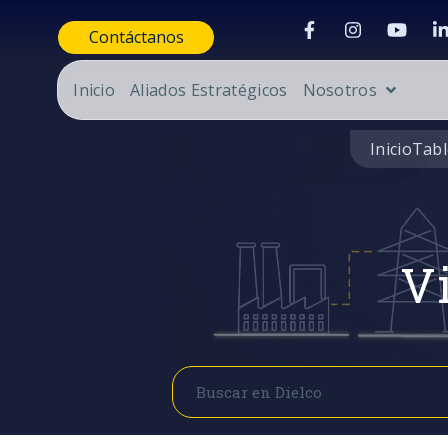
Contáctanos
Inicio
Aliados Estratégicos
Nosotros
Inicio
Tabl
Vi
Buscar