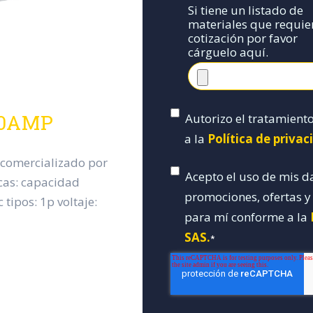
Si tiene un listado de
materiales que requie
cotización por favor
cárguelo aquí.
40AMP
Autorizo el tratamient
a la
Política de priva
 comercializado por
Acepto el uso de mis d
icas: capacidad
promociones, ofertas 
 tipos: 1p voltaje:
para mí conforme a la
SAS.
*