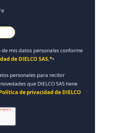
ra
o de mis datos personales conforme
cidad de DIELCO SAS.*
*
atos personales para recibir
y novedades que DIELCO SAS tiene
Política de privacidad de DIELCO