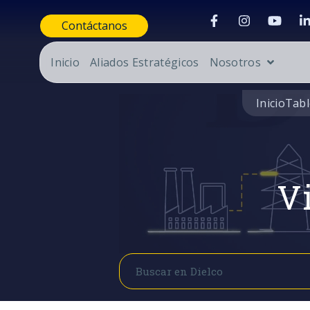
Contáctanos
Inicio
Aliados Estratégicos
Nosotros
Inicio
Tabl
Vi
Buscar