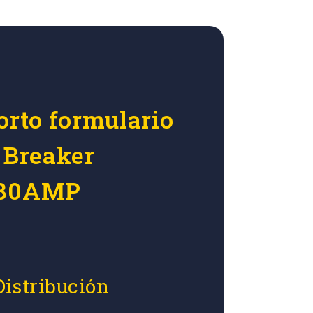
orto formulario
 Breaker
 80AMP
Distribución