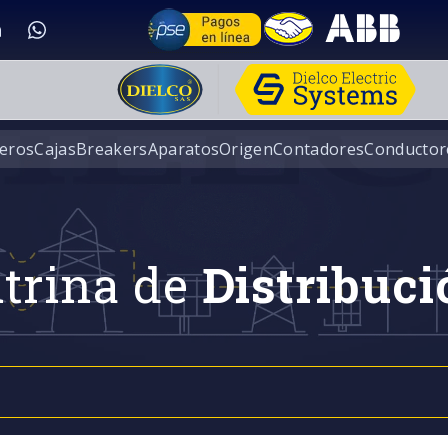
eros
Cajas
Breakers
Aparatos
Origen
Contadores
Conductor
trina de
Distribuci