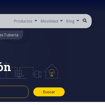
Productos
Movilidad
Blog
es
Tubería
ón
Buscar