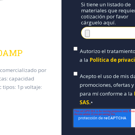
Si tiene un listado de
materiales que requie
cotización por favor
cárguelo aquí.
80AMP
Autorizo el tratamient
a la
Política de priva
 comercializado por
Acepto el uso de mis d
icas: capacidad
promociones, ofertas 
 tipos: 1p voltaje:
para mí conforme a la
SAS.
*